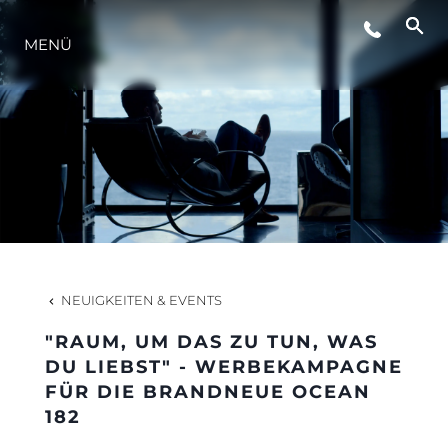
MENÜ
LIFESTYLE
INNOVATION
DIE FIRMA
DAS TEAM
NEUIGKEITEN & EVENTS
"RAUM, UM DAS ZU TUN, WAS
GESCHICHTE
DU LIEBST" - WERBEKAMPAGNE
FÜR DIE BRANDNEUE OCEAN
182
BEWERTEN SIE IHR BOOT