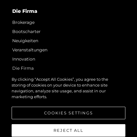
Die Firma
Brokerage
Bootscharter
Neuigkeiten
Veranstaltungen
Innovation
Die Firma
Das Team
By clicking “Accept All Cookies”, you agree to the
storing of cookies on your device to enhance site
Lifestyle
navigation, analyze site usage, and assist in our
Geschichte
marketing efforts.
Bewerten Sie Ihr Boot
COOKIES SETTINGS
REJECT ALL