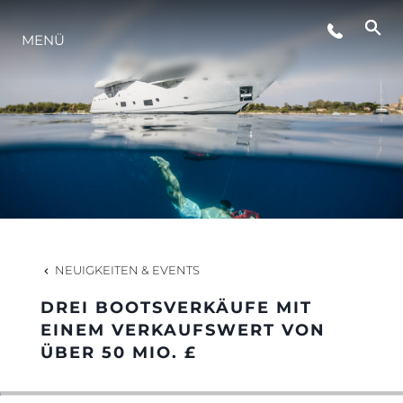
MENÜ
LIFESTYLE
INNOVATION
DIE FIRMA
DAS TEAM
NEUIGKEITEN & EVENTS
DREI BOOTSVERKÄUFE MIT
GESCHICHTE
EINEM VERKAUFSWERT VON
ÜBER 50 MIO. £
BEWERTEN SIE IHR BOOT