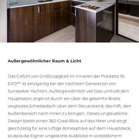
Außergewöhnlicher Raum & Licht
Das Gefühl von Großzügigkeit im Inneren der Predator 55
EVO™ ist einzigartig bei der nächsten Generation von
Sunseeker Yachten. Außergewöhnlich viel Glas umhüllt den
Hauptsalon, ergänzt durch ein über die gesamte Breite
verglastes Schiebedach über dem Steuerstand, das hilft, den
Außenbereich nach innen zu bringen. Dieses unglaubliche
Design bietet einen 360-Grad-Blick auf das Meer und sorgt
gleichzeitig für eine luftige Atmosphäre auf dem Hauptdeck,
so dass die Eigner ungestörte Ausblicke in vorbildlichem