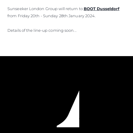
Sunseeker London Group will return to
BOOT Dusseldorf
from Friday 20th - Sunday 28th January 2024.
Details of the line-up coming soon...