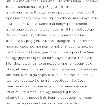
изключителен сезон на яхтени изложения за Sunseeker.
Беше фантастично да видим как яхтените
изложенията се връщат към предишната си сила в
броя на посетителите и продължаващия ентусиазъм
към нашата марка. Като най-популярно яхтено
изложение в региона, фестивалът в Кан доведе до
вълна от нови купувачи и съживи интереса към
яхтинга в Средиземно море. Щандът на Sunseeker
поддържаше постоянен поток от посетители до
затварянето, всеки ден. С частично припокриване
между другите изложения в Саутхемптън, Генуа и
Монако, нашите талантливи екипи по продажби и
обслужване успяха да споделят забележителна гама
от нови яхти и да разкрият най-новите концепции,
които скоро ще влязат в производство. Сега
очакваме с нетърпение да посрещнем нашите
клиенти, приятели, международни дилъри и
световната преса във Форт Лодърдейл по-късно
този месец, последвано от изключителното