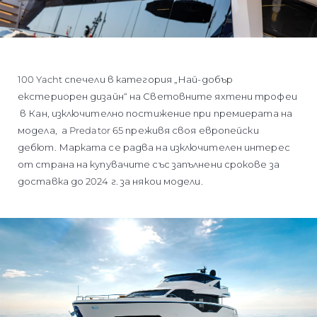
100 Yacht спечели в категория „Най-добър
екстериорен дизайн“ на Световните яхтени трофеи
в Кан, изключително постижение при премиерата на
модела, а Predator 65 преживя своя европейски
дебют. Марката се радва на изключителен интерес
от страна на купувачите със запълнени срокове за
доставка до 2024 г. за някои модели.