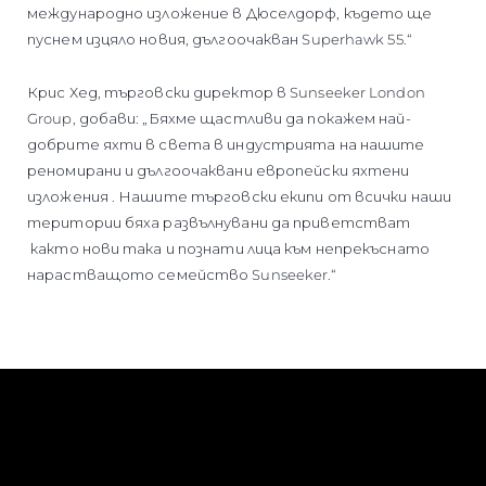
международно изложение в Дюселдорф, където ще
пуснем изцяло новия, дългоочакван Superhawk 55.“
Крис Хед, търговски директор в Sunseeker London
Group, добави: „Бяхме щастливи да покажем най-
добрите яхти в света в индустрията на нашите
реномирани и дългоочаквани европейски яхтени
изложения . Нашите търговски екипи от всички наши
територии бяха развълнувани да приветстват
както нови така и познати лица към непрекъснато
нарастващото семейство Sunseeker.“