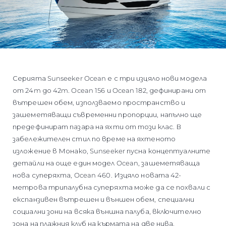
Серията Sunseeker Ocean е с три изцяло нови модела
от 24m до 42m. Ocean 156 и Ocean 182, дефинирани от
вътрешен обем, използваемо пространство и
зашеметяващи съвременни пропорции, напълно ще
предефинират пазара на яхти от този клас. В
забележителен стил по време на яхтеното
изложение в Монако, Sunseeker пусна концептуалните
детайли на още един модел Ocean, зашеметяваща
нова суперяхта, Ocean 460. Изцяло новата 42-
метрова трипалубна суперяхта може да се похвали с
експанзивен вътрешен и външен обем, специални
социални зони на всяка външна палуба, включително
зона на плажния клуб на кърмата на две нива.