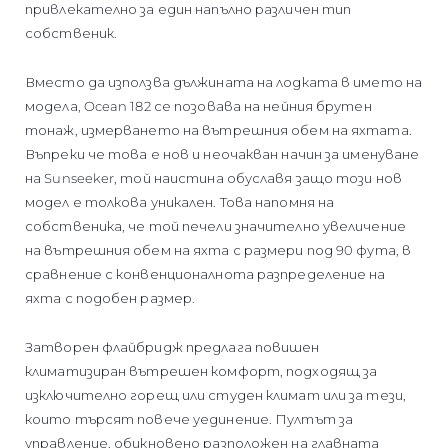
привлекателно за един напълно различен тип
собственик.
Вместо да използва дължината на лодката в името на
модела, Ocean 182 се позовава на нейния брутен
тонаж, измерването на вътрешния обем на яхтата.
Въпреки че това е нов и неочакван начин за именуване
на Sunseeker, той наистина обуславя защо този нов
модел е толкова уникален. Това напомня на
собственика, че той печели значително увеличение
на вътрешния обем на яхта с размери под 90 фута, в
сравнение с конвенционалнота разпределение на
яхта с подобен размер.
Затворен флайбридж предлага повишен
климатизиран вътрешен комфорт, подходящ за
изключително горещ или студен климат или за тези,
които търсят повече уединение. Пултът за
управление, обикновено разположен на главната