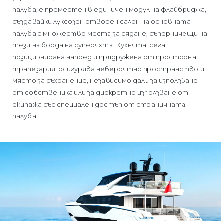
палуба, е преместен в единичен модул на флайбриджа,
създавайки луксозен отворен салон на основната
палуба с множество места за сядане, съперничещи на
тези на борда на суперяхта. Кухнята, сега
позиционирана напред и придружена от просторна
трапезария, осигурява невероятно пространство и
място за съхранение, независимо дали за използване
от собственика или за дискретно използване от
екипажа със специален достъп от страничната
палуба.