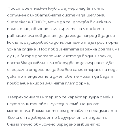
Просторен плажен клуб с размери над 6m x 4m,
допълнен с иновативната система за шезлонги
Sunseeker X-TEND™, може да се използва в снижено
положение, обърнат към кърмата на морското
равнище, или повдигнат, за да гледа напред в задния
кокпит, разширявайки допълнително тази просторна
зона за сядане . Под повдигнатата гаражна врата има
душ, а вътре достатъчно място за водни играчки,
поставка за хавлии или оборудване за гмуркане. Две
специални отделения за SeaBob са монтирани на пода,
докато тендерите и джетовете могат да бъдат
прибрани на хидравличната платформа.
Непреходният интериор се характеризира с меки
неутрални тонове и луксозна комбинация от
материали. Вниманието към детайла е ненадминато.
Всеки инч е завършен по безупречен стандарт с
внимателно обмислено вградено амбиентно