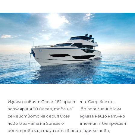
Изцяло новият Ocean 182 пристигна. След все по-
популярния 90 Ocean, това най-ново попълнение към
семейството на серия Ocean предлага нещо напълно
ново в гамата на Sunseeker. Значителният вътрешен
обем превръща тази яхта в нещо изцяло ново,