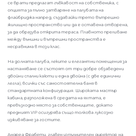
се врати предлагат гъвкавост на собственика, с
опцията за пълно затваряне на палубата на
флайбриджа напред, създавайки трето вътрешно
жилищно пространство или да е оставена отворена,
за да образува открита тераса. Плавното преливане
между външни и вътрешни пространства е
несравнима в този клас.
На долната палуба, леките и елегантни помещения за
настаняване се състоят от три добре обзаведени
двойни спални каюти и една двойна (с две единични
легла), всички със самостоятелна баня в
стандартната конфигурация. Широката мастър
кабина, разположена в средата на яхтата, е
превъзходно място за собствениците, докато
предният VIP осигурява също толкова луксозно
изживяване за гостите.
Андреа Фрабети, главен изпълнителен директор на