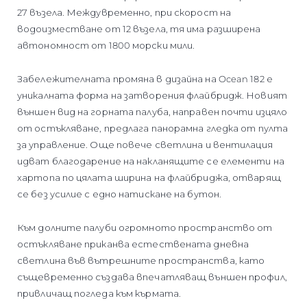
27 възела. Междувременно, при скорост на
водоизместване от 12 възела, тя има разширена
автономност от 1800 морски мили.
Забележителната промяна в дизайна на Ocean 182 е
уникалната форма на затворения флайбридж. Новият
външен вид на горната палуба, направен почти изцяло
от остъкляване, предлага панорамна гледка от пулта
за управление. Още повече светлина и вентилация
идват благодарение на накланящите се елементи на
хартопа по цялата ширина на флайбриджа, отварящ
се без усилие с едно натискане на бутон.
Към долните палуби огромното пространство от
остъкляване приканва естествената дневна
светлина във вътрешните пространства, като
същевременно създава впечатляващ външен профил,
привличащ погледа към кърмата.