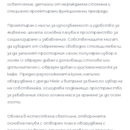
осветление, детайли от неръждаема стомана и
специално проектирани функционални прегради.
Проектиран с мисъл за използваемост и удобство за
живеене, цялата основна палуба е пространство за
социализиране и забавление. Собствениците могат
да избират от съвременни свободно стоящи мебели,
за да запълнят просторния салон; популярен избор е
голям U-образен диван и допълващи столове или
допълнителен L-образен диван и изискана масичка за
кафе. Предно разположената кухня, напълно
оборудвана с уреди Miele и витрина за вино,по избор на
на собственика, осигурява подканящо пространство
за забавление около голяма маса за хранене за до осем
гости.
Обляна в естествена светлина, отворената
основна палуба с отворен план е оборудвана с
плъзгащи се врати от пода до тавана на десния и