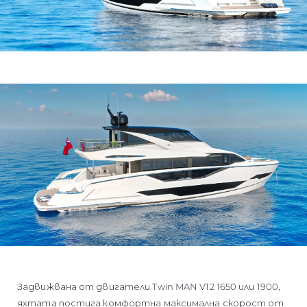
Задвижвана от двигатели Twin MAN V12 1650 или 1900,
яхтата постига комфортна максимална скорост от