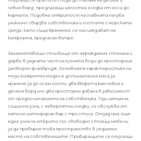
левия борд , предлагащи цялостна гледка от носа до
кърмата. Подобна откритост на главната палуба
уникално свързва собственика и гостите с морската
среда, като същевременно се наслаждават на
комфорта, предлаган вътре.
Зашеметяващо стълбище от неръждаема стомана и
дърво в задната част на кухнята води до просторния
затворен флайбридж. Основната характеристика на
този конкретен модел е допълнителна маса за
хранене за до осем гости, два бюфета към левия и
десния борд или два просторни дивана в зависимост
от предпочитанията на собственика. Тази интимна
социална зона, с невероятни гледки, се обслужва от
напълно интегриран бар с три стола. Отзад има още
една зона на открито със свободно стоящи мебели,
за да превърне това пространство в уединено
място на собствениците. Прибиращите се плъзгащи