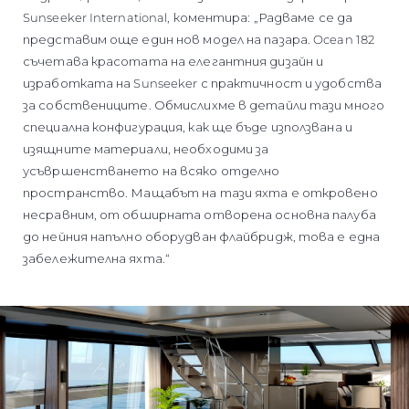
Sunseeker International, коментира: „Радваме се да
представим още един нов модел на пазара. Ocean 182
съчетава красотата на елегантния дизайн и
изработката на Sunseeker с практичност и удобства
за собствениците. Обмислихме в детайли тази много
специална конфигурация, как ще бъде използвана и
изящните материали, необходими за
усъвршенстването на всяко отделно
пространство. Мащабът на тази яхта е откровено
несравним, от обширната отворена основна палуба
до нейния напълно оборудван флайбридж, това е една
забележителна яхта.“