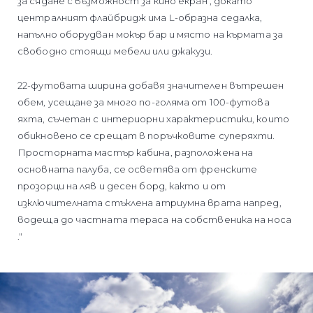
за сядане с възможност за кино екран , докато
централният флайбридж има L-образна седалка,
напълно оборудван мокър бар и място на кърмата за
свободно стоящи мебели или джакузи.
22-футовата ширина добавя значителен вътрешен
обем, усещане за много по-голяма от 100-футова
яхта, съчетан с интериорни характеристики, които
обикновено се срещат в поръчковите суперяхти.
Просторната мастър кабина, разположена на
основната палуба, се осветява от френските
прозорци на ляв и десен борд, както и от
изключителната стъклена атриумна врата напред,
водеща до частната тераса на собственика на носа
."