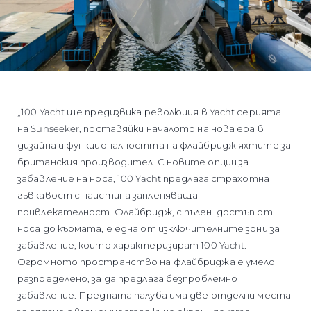
„100 Yacht ще предизвика революция в Yacht серията
на Sunseeker, поставяйки началото на нова ера в
дизайна и функционалността на флайбридж яхтите за
британския производител. С новите опции за
забавление на носа, 100 Yacht предлага страхотна
гъвкавост с наистина запленяваща
привлекателност. Флайбридж, с пълен достъп от
носа до кърмата, е една от изключителните зони за
забавление, които характеризират 100 Yacht.
Огромното пространство на флайбриджа е умело
разпределено, за да предлага безпроблемно
забавление. Предната палуба има две отделни места