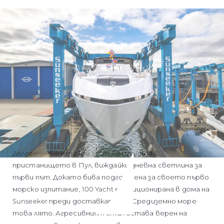
Дългоочакваната 100 Yacht бе пусната в
пристанището в Пул, виждайки дневна светлина за
първи път. Докато бива подготвена за своето първо
морско изпитание, 100 Yacht е позиционирана в дома на
Sunseeker преди доставката й в Средиземно море
това лято. Агресивният стил остава верен на