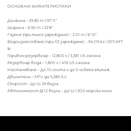
OСНОВНИ ХАРАКТЕРИСТИКИ
Дължина – 29.85 m / 97’11”
Ширина – 6.90 m / 22’8”
Газене (при пълно зареждане) – 2.10 m / 6’10”
Водоизместване (при 1/2 зареждане) – 94,119 кг / 207,497
lb
Горивен резервоар – 12,800 л / 3,381 US галона.
Резервоар вода – 1,800 л / 476 US галона.
Настаняване – До 10 госта и до 5 човека екипаж
Двигатели – MTU до 5,280 к.с.
Скорост – До to 29 възла
Автономност @ 12 възла – До to 1,300 морски мили