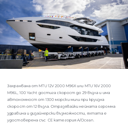
Захранвана от MTU 12V 2000 M96X или MTU 16V 2000
M96L, 100 Yacht достига скорост до 29 възла и има
автономност от 1300 морски мили при круизна
скорост от 12 възла. Отразявайки нейната огромна
здравина и дизайнерски възможности, яхтата е
удостоверена със CE категория A/Ocean.