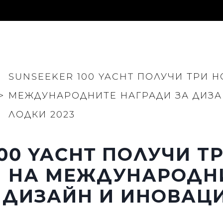
SUNSEEKER 100 YACHT ПОЛУЧИ ТРИ 
>
МЕЖДУНАРОДНИТЕ НАГРАДИ ЗА ДИЗА
ЛОДКИ 2023
Правни Pазпоредби
Компа
PRIVACY POLICY
Употре
00 YACHT ПОЛУЧИ Т
MODERN SLAVERY
Чартър
STATEMENT
а
Новини
 НА МЕЖДУНАРОДН
TERMS & CONDITIONS
Събити
COOKIE POLICY
 ДИЗАЙН И ИНОВАЦ
Иновац
RECRUITMENT
Компан
Екипът