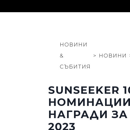
НОВИНИ
&
>
НОВИНИ
СЪБИТИЯ
Информация
Карта На Сайта
SUNSEEKER 1
Контакти
Предпочитания З
НОМИНАЦИИ
Бисквитки
НАГРАДИ ЗА
2023