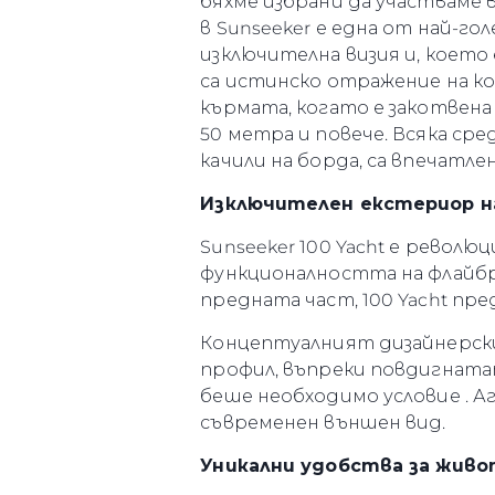
бяхме избрани да участваме 
в Sunseeker е една от най-г
изключителна визия и, което
са истинско отражение на к
кърмата, когато е закотвен
50 метра и повече. Всяка ср
качили на борда, са впечатл
Изключителен екстериор н
Sunseeker 100 Yacht е революц
функционалността на флайбр
предната част, 100 Yacht пр
Концептуалният дизайнерски 
профил, въпреки повдигната
беше необходимо условие . Аг
съвременен външен вид.
Уникални удобства за жив