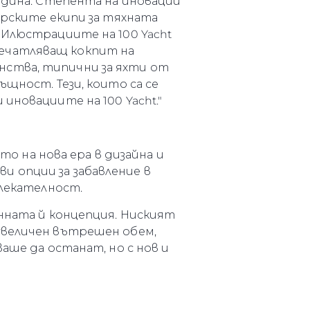
година. Степента на иновации
ерските екипи за тяхната
 Илюстрациите на 100 Yacht
печатляващ кокпит на
нства, типични за яхти от
ъщност. Тези, които са се
иновациите на 100 Yacht."
то на нова ера в дизайна и
 опции за забавление в
влекателност.
анната й концепция. Ниският
увеличен вътрешен обем,
аше да останат, но с нов и