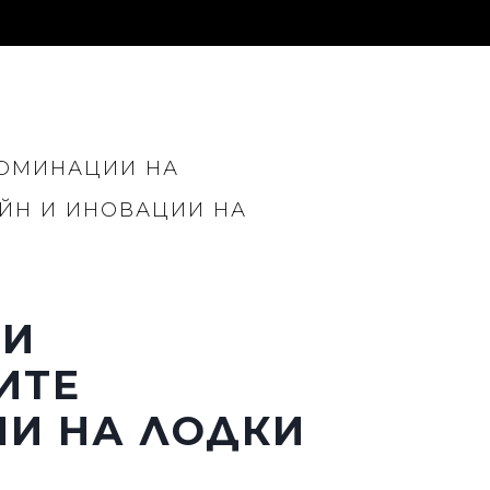
НОМИНАЦИИ НА
ЙН И ИНОВАЦИИ НА
нията
бявани Яхти
РИ
ИТЕ
я
ИИ НА ЛОДКИ
ия
ията