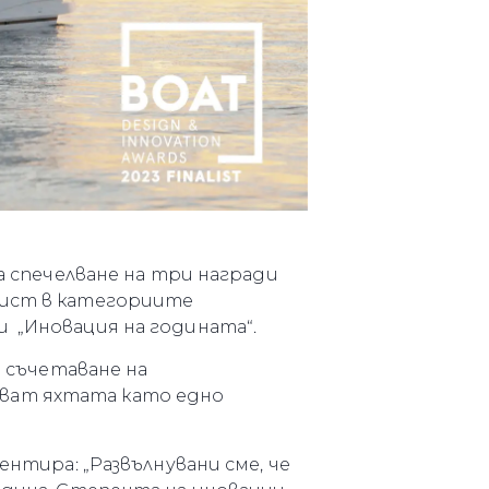
за спечелване на три награди
налист в категориите
и „Иновация на годината“.
и съчетаване на
яват яхтата като едно
ентира: „Развълнувани сме, че