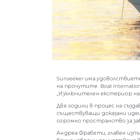
Sunseeker има удоволствието 
на прочутите Boat Internation
„Изключителен екстериор на 
Две години в процес на създа
съществуващи доказани идеи
огромно пространство за за
Андреа Фрабети, главен изпъл