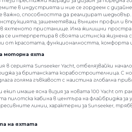
в тези престижни награди за дизайн за поредна 
олемите в индустрията и ние се гордеем с дизайн
 е важно, способността да реализират шедьовър.
онструкцията, зашеметяващ външен профил и в
а в яхтеното пристанище. Има жилищни простра
еда се интерпретира в своята истинска жизнена с
ени от красотата, функционалността, комфорта и 
а моторна яхта
ия в серията Sunseeker Yacht, отбелязвайки начало
иджа за британската корабостроителница. С нови
едлага голяма гъвкавост с наистина глобална при
екип имаше ясна визия за новата 100 Yacht от р
та пилотска кабина в центъра на флайбриджа за 
ресивните линии, характерни за Sunseeker, трябв
ота на яхтата