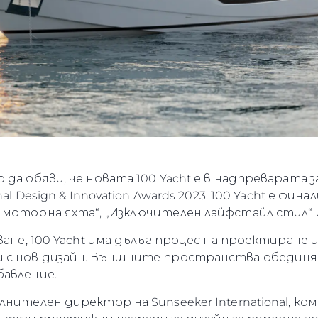
да обяви, че новата 100 Yacht е в надпреварата 
al Design & Innovation Awards 2023. 100 Yacht е фи
моторна яхта“, „Изключителен лайфстайл стил“ 
ване, 100 Yacht има дълъг процес на проектиране 
 с нов дизайн. Външните пространства обедин
бавление.
нителен директор на Sunseeker International, ком