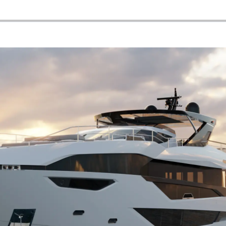
Лайфст
Наслед
Оценет