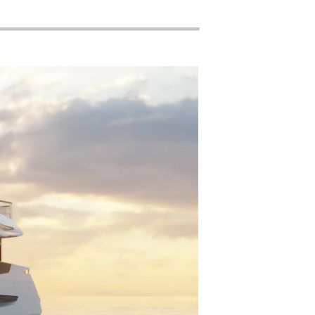
айл
ство
е Вашата Яхта